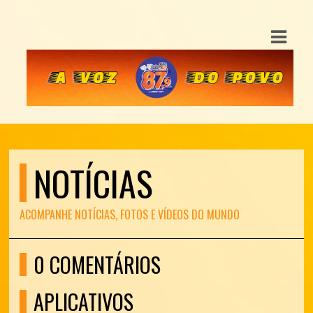
E
IAS
DOS
RAMAÇÃO
TOS
NOTÍCIAS
S
S
ACOMPANHE NOTÍCIAS, FOTOS E VÍDEOS DO MUNDO
E
0 COMENTÁRIOS
ATO
APLICATIVOS